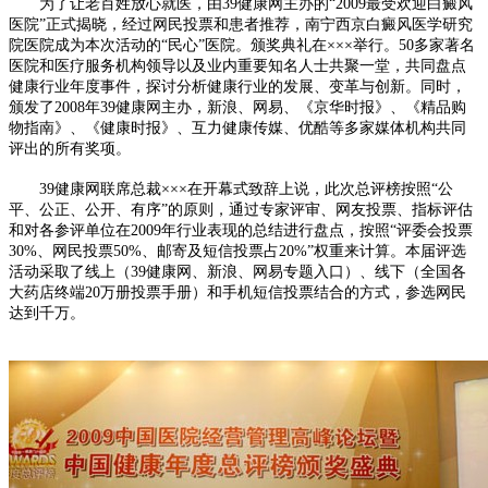
为了让老百姓放心就医，由39健康网主办的“2009最受欢迎白癜风
医院”正式揭晓，经过网民投票和患者推荐，南宁西京白癜风医学研究
院医院成为本次活动的“民心”医院。颁奖典礼在×××举行。50多家著名
医院和医疗服务机构领导以及业内重要知名人士共聚一堂，共同盘点
健康行业年度事件，探讨分析健康行业的发展、变革与创新。同时，
颁发了2008年39健康网主办，新浪、网易、《京华时报》、《精品购
物指南》、《健康时报》、互力健康传媒、优酷等多家媒体机构共同
评出的所有奖项。
39健康网联席总裁×××在开幕式致辞上说，此次总评榜按照“公
平、公正、公开、有序”的原则，通过专家评审、网友投票、指标评估
和对各参评单位在2009年行业表现的总结进行盘点，按照“评委会投票
30%、网民投票50%、邮寄及短信投票占20%”权重来计算。本届评选
活动采取了线上（39健康网、新浪、网易专题入口）、线下（全国各
大药店终端20万册投票手册）和手机短信投票结合的方式，参选网民
达到千万。